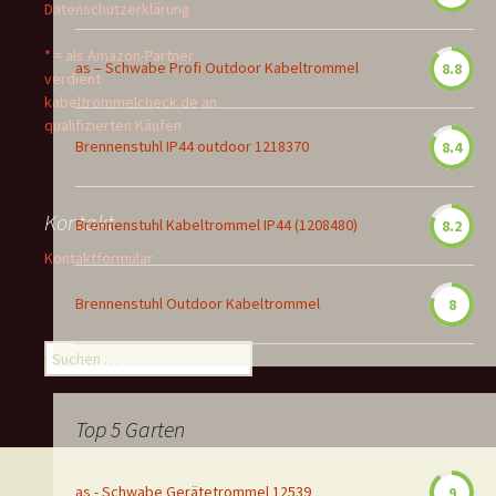
Datenschutzerklärung
* = als Amazon-Partner
as – Schwabe Profi Outdoor Kabeltrommel
8.8
verdient
kabeltrommelcheck.de an
qualifizierten Käufen
Brennenstuhl IP44 outdoor 1218370
8.4
Kontakt
Brennenstuhl Kabeltrommel IP44 (1208480)
8.2
Kontaktformular
Brennenstuhl Outdoor Kabeltrommel
8
Suchen
nach:
Top 5 Garten
as - Schwabe Gerätetrommel 12539
9