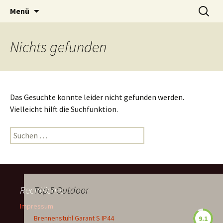
Zum
Suchen
Menü
Inhalt
nach:
springen
Nichts gefunden
Das Gesuchte konnte leider nicht gefunden werden.
Vielleicht hilft die Suchfunktion.
Suchen
nach:
Rechtliches
Top 5 Outdoor
Impressum
Brennenstuhl Garant S IP44
9.1