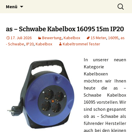
Zum
Suchen
Menü
Inhalt
nach:
springen
as – Schwabe Kabelbox 16095 15m IP20
17. Juli 2026
Bewertung
,
Kabelbox
15 Meter
,
16095
,
as
- Schwabe
,
IP20
,
Kabelbox
Kabeltrommel Tester
In unserer neuen
Kategorie
Kabelboxen
möchten wir Ihnen
heute die as –
Schwabe Kabelbox
16095 vorstellen. Wir
sind schon gespannt
ob as – Schwabe als
führender Hersteller
auch bei den kleinen