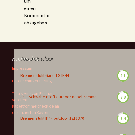
um
einen
Kommentar
abzugeben.
Rechtliches
Top 5 Outdoor
Impressum
Brennenstuhl Garant S IP44
9.1
Datenschutzerklärung
* = als Amazon-Partner
as – Schwabe Profi Outdoor Kabeltrommel
8.8
verdient
kabeltrommelcheck.de an
qualifizierten Käufen
Brennenstuhl IP44 outdoor 1218370
8.4