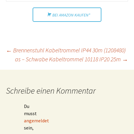
BEI AMAZON KAUFEN*
Beitragsnavigation
←
Brennenstuhl Kabeltrommel IP44 30m (1208480)
as – Schwabe Kabeltrommel 10118 IP20 25m
→
Schreibe einen Kommentar
Du
musst
angemeldet
sein,