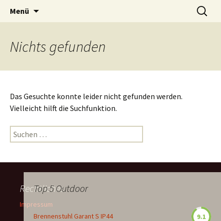
Zum
Suchen
Menü
Inhalt
nach:
springen
Nichts gefunden
Das Gesuchte konnte leider nicht gefunden werden.
Vielleicht hilft die Suchfunktion.
Suchen
nach:
Rechtliches
Top 5 Outdoor
Impressum
Brennenstuhl Garant S IP44
9.1