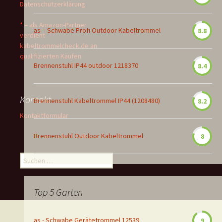
Datenschutzerklärung
* = als Amazon-Partner
as – Schwabe Profi Outdoor Kabeltrommel
8.8
verdient
kabeltrommelcheck.de an
qualifizierten Käufen
Brennenstuhl IP44 outdoor 1218370
8.4
Kontakt
Brennenstuhl Kabeltrommel IP44 (1208480)
8.2
Kontaktformular
Brennenstuhl Outdoor Kabeltrommel
8
Suchen
nach:
Top 5 Garten
as - Schwabe Gerätetrommel 12539
9