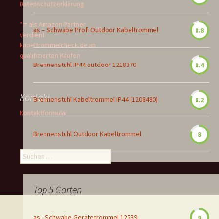
Datenschutzerklärung
* = als Amazon-Partner
as – Schwabe Profi Outdoor Kabeltrommel
8.8
verdient
kabeltrommelcheck.de an
qualifizierten Käufen
Brennenstuhl IP44 outdoor 1218370
8.4
Kontakt
Brennenstuhl Kabeltrommel IP44 (1208480)
8.2
Kontaktformular
Brennenstuhl Outdoor Kabeltrommel
8
Suchen
nach:
Top 5 Garten
as - Schwabe Gerätetrommel 12539
9