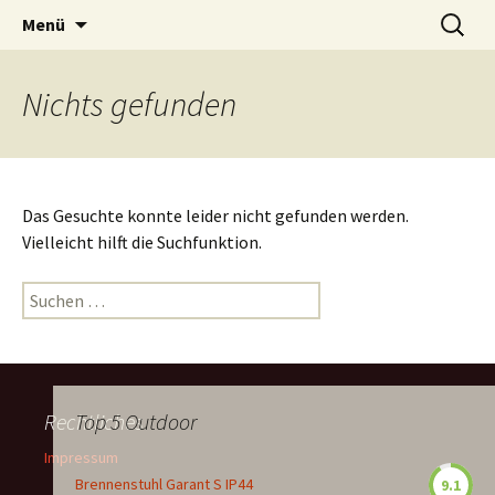
Zum
Suchen
Menü
Inhalt
nach:
springen
Nichts gefunden
Das Gesuchte konnte leider nicht gefunden werden.
Vielleicht hilft die Suchfunktion.
Suchen
nach:
Rechtliches
Top 5 Outdoor
Impressum
Brennenstuhl Garant S IP44
9.1