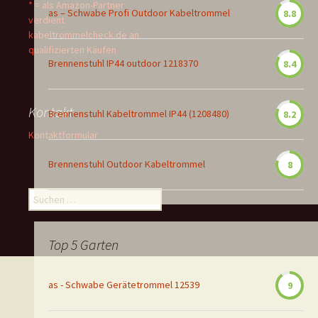
* = als Amazon-Partner
as – Schwabe Profi Outdoor Kabeltrommel
8.8
verdient
kabeltrommelcheck.de an
qualifizierten Käufen
Brennenstuhl IP44 outdoor 1218370
8.4
Kontakt
Brennenstuhl Kabeltrommel IP44 (1208480)
8.2
Kontaktformular
Brennenstuhl Outdoor Kabeltrommel
8
Suchen
nach:
Top 5 Garten
as - Schwabe Gerätetrommel 12539
9