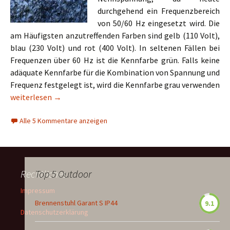
durchgehend ein Frequenzbereich
von 50/60 Hz eingesetzt wird. Die
am Häufigsten anzutreffenden Farben sind gelb (110 Volt),
blau (230 Volt) und rot (400 Volt). In seltenen Fällen bei
Frequenzen über 60 Hz ist die Kennfarbe grün. Falls keine
adäquate Kennfarbe für die Kombination von Spannung und
Frequenz festgelegt ist, wird die Kennfarbe grau verwenden
Kennfarben bei CEE-Stecker und Kupplung
weiterlesen
→
Alle 5 Kommentare anzeigen
Rechtliches
Top 5 Outdoor
Impressum
Brennenstuhl Garant S IP44
9.1
Datenschutzerklärung