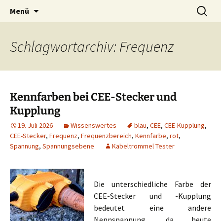
Zum
Suchen
Menü
Inhalt
nach:
springen
Schlagwortarchiv: Frequenz
Kennfarben bei CEE-Stecker und
Kupplung
19. Juli 2026
Wissenswertes
blau
,
CEE
,
CEE-Kupplung
,
CEE-Stecker
,
Frequenz
,
Frequenzbereich
,
Kennfarbe
,
rot
,
Spannung
,
Spannungsebene
Kabeltrommel Tester
Die unterschiedliche Farbe der
CEE-Stecker und -Kupplung
bedeutet eine andere
Nennspannung, da heute