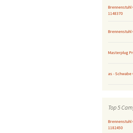
Brennenstuhl 
1148370
Brennenstuhl 
Masterplug P
as - Schwabe
Top 5 Cam
Brennenstuhl
1182450