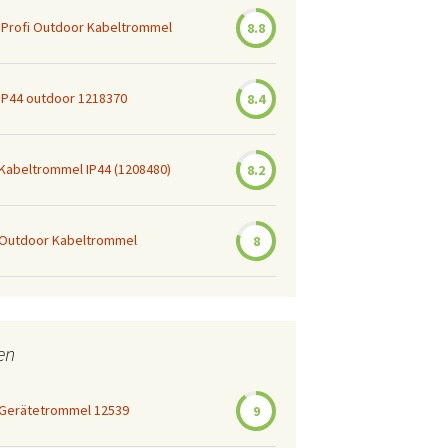
 Profi Outdoor Kabeltrommel
8.8
Kennfarben bei CEE-
Stecker und Kupplung
VDE-Bestimmungen
IP44 outdoor 1218370
8.4
Kabeltrommeln bei
Stiftung Warentest
Kabeltrommel IP44 (1208480)
8.2
Archiv
Brandgefahr bei
 Outdoor Kabeltrommel
8
Steckdosenleisten
en
 Gerätetrommel 12539
9