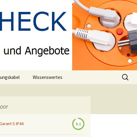
Suchen
rungskabel
Wissenswertes
nach:
er
Welche Kabelqualität hat
meine Kabeltrommel?
door
International Protection
(IP) Codes
Garant S IP44
9.1
Tipps zur
Kabeltrommelpflege