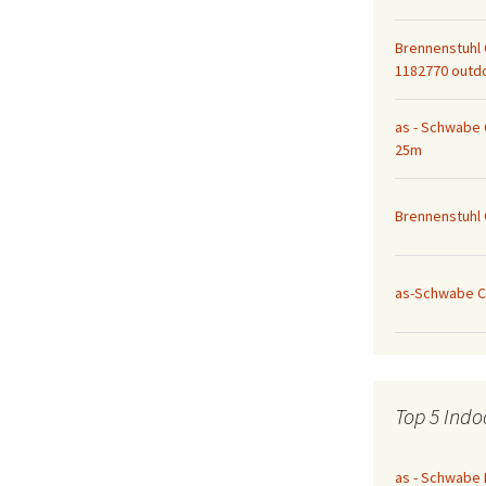
Brennenstuhl 
1182770 outd
as - Schwabe
25m
Brennenstuhl
as-Schwabe C
Top 5 Indo
as - Schwabe 