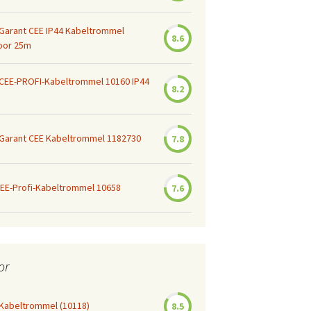
Garant CEE IP44 Kabeltrommel
8.6
oor 25m
 CEE-PROFI-Kabeltrommel 10160 IP44
8.2
 Garant CEE Kabeltrommel 1182730
7.8
EE-Profi-Kabeltrommel 10658
7.6
or
Kabeltrommel (10118)
8.5