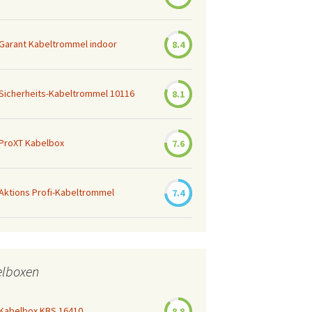
Garant Kabeltrommel indoor
8.4
Sicherheits-Kabeltrommel 10116
8.1
ProXT Kabelbox
7.6
Aktions Profi-Kabeltrommel
7.4
elboxen
 Kabelbox KBS 16410
8.8