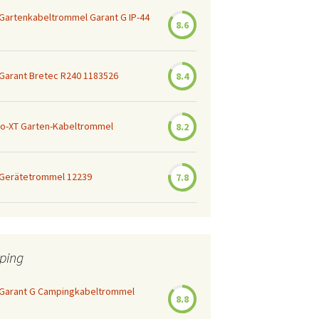
Gartenkabeltrommel Garant G IP-44
8.6
Garant Bretec R240 1183526
8.4
ro-XT Garten-Kabeltrommel
8.2
 Gerätetrommel 12239
7.8
ping
 Garant G Campingkabeltrommel
8.8