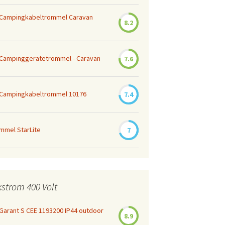
 Campingkabeltrommel Caravan
8.2
 Campinggerätetrommel - Caravan
7.6
 Campingkabeltrommel 10176
7.4
mmel StarLite
7
kstrom 400 Volt
Garant S CEE 1193200 IP44 outdoor
8.9