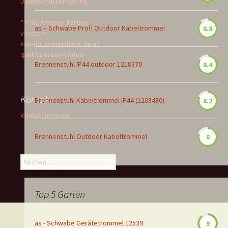
Datenschutzerklärung
* = als Amazon-Partner
as – Schwabe Profi Outdoor Kabeltrommel
8.8
verdient
kabeltrommelcheck.de an
qualifizierten Käufen
Brennenstuhl IP44 outdoor 1218370
8.4
Kontakt
Brennenstuhl Kabeltrommel IP44 (1208480)
8.2
Kontaktformular
Brennenstuhl Outdoor Kabeltrommel
8
Suchen
nach:
Top 5 Garten
as - Schwabe Gerätetrommel 12539
9