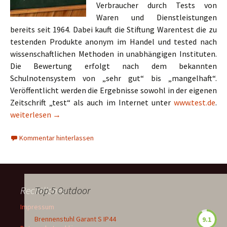
Verbraucher durch Tests von
Waren und Dienst­leistungen
bereits seit 1964. Dabei kauft die Stiftung Warentest die zu
testenden Produkte anonym im Handel und tested nach
wissenschaftlichen Methoden in unabhängigen Instituten.
Die Bewertung erfolgt nach dem bekannten
Schulnotensystem von „sehr gut“ bis „mangelhaft“.
Veröffentlicht werden die Ergebnisse sowohl in der eigenen
Zeitschrift „test“ als auch im Internet unter
www.test.de
.
Kabeltrommeln bei Stiftung Warentest
weiterlesen
→
Kommentar hinterlassen
Rechtliches
Top 5 Outdoor
Impressum
Brennenstuhl Garant S IP44
9.1