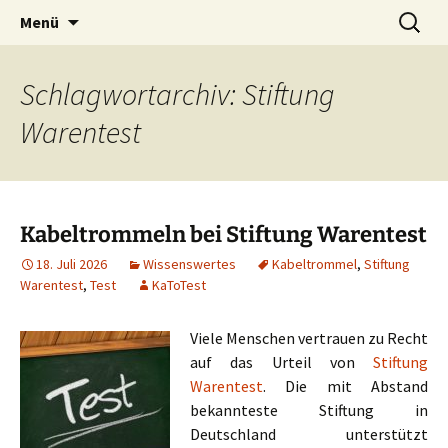
Zum
Suchen
Menü
Inhalt
nach:
springen
Schlagwortarchiv: Stiftung
Warentest
Kabeltrommeln bei Stiftung Warentest
18. Juli 2026
Wissenswertes
Kabeltrommel
,
Stiftung
Warentest
,
Test
KaToTest
Viele Menschen vertrauen zu Recht
auf das Urteil von
Stiftung
Warentest
. Die mit Abstand
bekannteste Stiftung in
Deutschland unterstützt