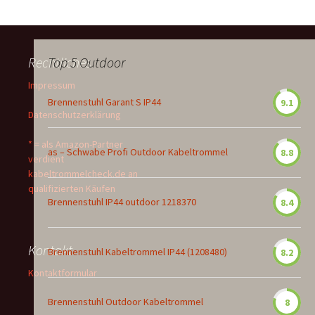
Rechtliches
Top 5 Outdoor
Impressum
Brennenstuhl Garant S IP44
9.1
Datenschutzerklärung
* = als Amazon-Partner
as – Schwabe Profi Outdoor Kabeltrommel
8.8
verdient
kabeltrommelcheck.de an
qualifizierten Käufen
Brennenstuhl IP44 outdoor 1218370
8.4
Kontakt
Brennenstuhl Kabeltrommel IP44 (1208480)
8.2
Kontaktformular
Brennenstuhl Outdoor Kabeltrommel
8