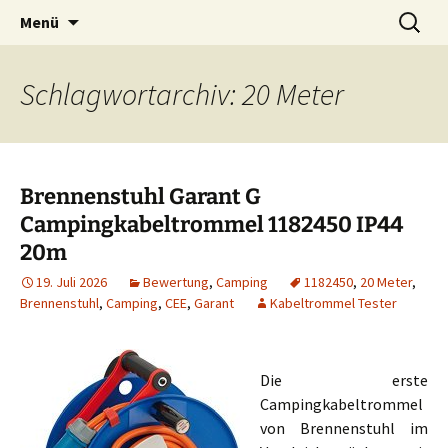
Zum
Suchen
Menü
Inhalt
nach:
springen
Schlagwortarchiv: 20 Meter
Brennenstuhl Garant G
Campingkabeltrommel 1182450 IP44
20m
19. Juli 2026
Bewertung
,
Camping
1182450
,
20 Meter
,
Brennenstuhl
,
Camping
,
CEE
,
Garant
Kabeltrommel Tester
Die erste
Campingkabeltrommel
von Brennenstuhl im