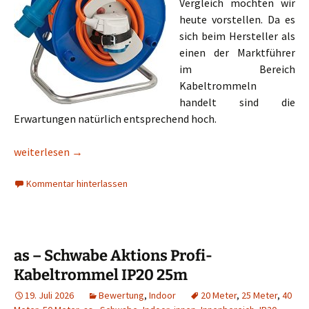
Vergleich möchten wir
heute vorstellen. Da es
sich beim Hersteller als
einen der Marktführer
im Bereich
Kabeltrommeln
handelt sind die
Erwartungen natürlich entsprechend hoch.
Brennenstuhl Garant G Campingkabeltrommel 1182450 IP44 
weiterlesen
→
Kommentar hinterlassen
as – Schwabe Aktions Profi-
Kabeltrommel IP20 25m
19. Juli 2026
Bewertung
,
Indoor
20 Meter
,
25 Meter
,
40