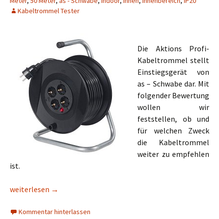
Meter
,
50 Meter
,
as - Schwabe
,
Indoor
,
innen
,
Innenbereich
,
IP20
Kabeltrommel Tester
Die Aktions Profi-
Kabeltrommel stellt
Einstiegsgerät von
as – Schwabe dar. Mit
folgender Bewertung
wollen wir
feststellen, ob und
für welchen Zweck
die Kabeltrommel
weiter zu empfehlen
ist.
as – Schwabe Aktions Profi-Kabeltrommel IP20 25m
weiterlesen
→
Kommentar hinterlassen