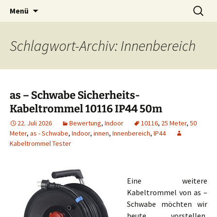
Zum
Suchen
Menü
Inhalt
nach:
springen
Schlagwort-Archiv: Innenbereich
as – Schwabe Sicherheits-
Kabeltrommel 10116 IP44 50m
22. Juli 2026
Bewertung
,
Indoor
10116
,
25 Meter
,
50
Meter
,
as - Schwabe
,
Indoor
,
innen
,
Innenbereich
,
IP44
Kabeltrommel Tester
Eine weitere
Kabeltrommel von as –
Schwabe möchten wir
heute vorstellen,