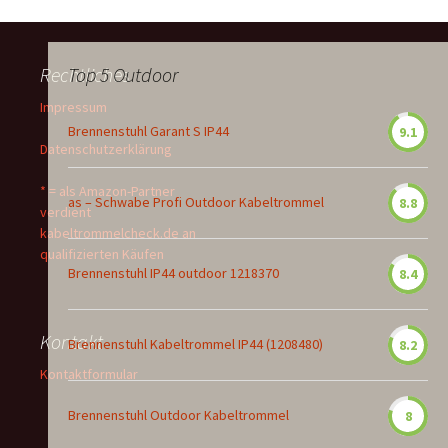
Rechtliches
Top 5 Outdoor
Impressum
Brennenstuhl Garant S IP44
9.1
Datenschutzerklärung
* = als Amazon-Partner
as – Schwabe Profi Outdoor Kabeltrommel
8.8
verdient
kabeltrommelcheck.de an
qualifizierten Käufen
Brennenstuhl IP44 outdoor 1218370
8.4
Kontakt
Brennenstuhl Kabeltrommel IP44 (1208480)
8.2
Kontaktformular
Brennenstuhl Outdoor Kabeltrommel
8