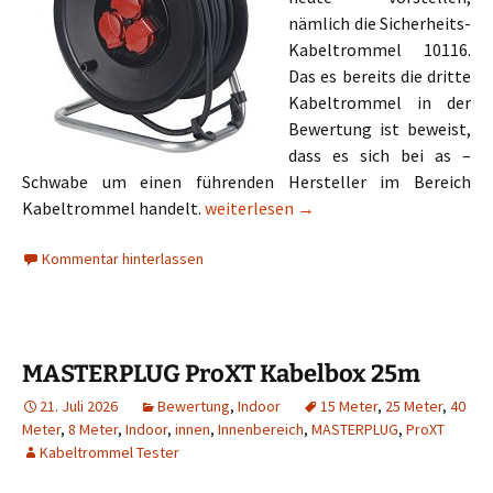
nämlich die Sicherheits-
Kabeltrommel 10116.
Das es bereits die dritte
Kabeltrommel in der
Bewertung ist beweist,
dass es sich bei as –
Schwabe um einen führenden Hersteller im Bereich
as – Schwabe Sicherheits-Kabeltromm
Kabeltrommel handelt.
weiterlesen
→
Kommentar hinterlassen
MASTERPLUG ProXT Kabelbox 25m
21. Juli 2026
Bewertung
,
Indoor
15 Meter
,
25 Meter
,
40
Meter
,
8 Meter
,
Indoor
,
innen
,
Innenbereich
,
MASTERPLUG
,
ProXT
Kabeltrommel Tester