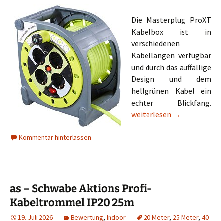
Die Masterplug ProXT
Kabelbox ist in
verschiedenen
Kabellängen verfügbar
und durch das auffällige
Design und dem
hellgrünen Kabel ein
echter Blickfang.
MASTERPLUG ProXT Kabe
weiterlesen
→
Kommentar hinterlassen
as – Schwabe Aktions Profi-
Kabeltrommel IP20 25m
19. Juli 2026
Bewertung
,
Indoor
20 Meter
,
25 Meter
,
40