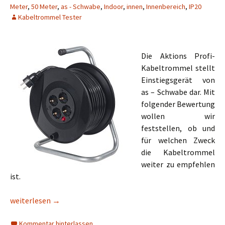
Meter
,
50 Meter
,
as - Schwabe
,
Indoor
,
innen
,
Innenbereich
,
IP20
Kabeltrommel Tester
Die Aktions Profi-
Kabeltrommel stellt
Einstiegsgerät von
as – Schwabe dar. Mit
folgender Bewertung
wollen wir
feststellen, ob und
für welchen Zweck
die Kabeltrommel
weiter zu empfehlen
ist.
as – Schwabe Aktions Profi-Kabeltrommel IP20 25m
weiterlesen
→
Kommentar hinterlassen